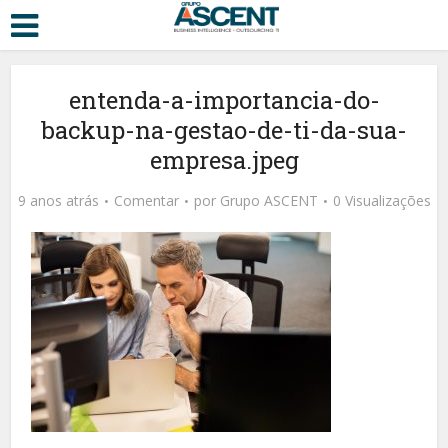
entenda-a-importancia-do-
backup-na-gestao-de-ti-da-sua-
empresa.jpeg
9 anos atrás
Comentar
por
Grupo ASCENT
0 Visualizações