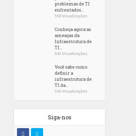
problemas de TI
enfrentados...
558 Visualizações
Conheça agora as
ameaças da
Infraestrutura de
TI...
542 Visualizações
Você sabe como
definir a
infraestrutura de
TI da...
536 Visualizações
Siga-nos